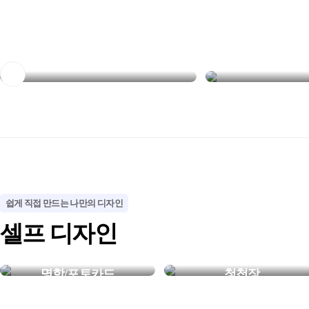
NEW
NEW
멀리서도 한눈에 보이는
장소에 맞게 선택
철제 입간판
실내·실외 배너
쉽게 직접 만드는 나만의 디자인
셀프 디자인
명함/포토카드
청첩장
내가 만든 특별한 한장
평생 기억될 우리만의 청첩장