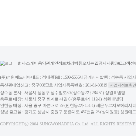
회사소개
이용약관
개인정보처리방침
오시는길
공지사항
FAQ
고객센
(주)성원애드피아
대표 : 정대원
Tell : 1599-5555
세금계산서발행 : 성수동 사업자등록번
통신판매업신고 : 중구06853호 사업자등록번호 : 201-81-86819
사업자정보확
성수동 본사 : 서울시 성동구 성수일로80 (성수동2가 284-51) 성원Ⅱ빌딩
충무로 매장 : 서울시 중구 퇴계로 41길 6 (충무로4가 112-1) 성원Ⅲ빌딩
인현동 매장 : 서울 중구 마른내로 79 (인현동2가 151-1) 세운푸르지오헤리시티
성남 출고실 : 경기도 성남시 중원구 둔촌대로 457번길 26 (상대원동) 성원
COPYRIGHTⓒ 2004 SUNGWONADPIA Co. Ltd. ALL RIGHTS RESERVE