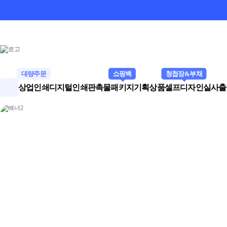
대량주문
쇼핑백
청첩장&부채
상업인쇄
디지털인쇄
판촉물
패키지
기획상품
셀프디자인
실사출