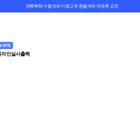
[NEWS]
수협계좌 이용고객 환불계좌 재등록 요청
&부채
디자인
실사출력