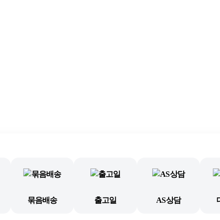
묶음배송
출고일
AS상담