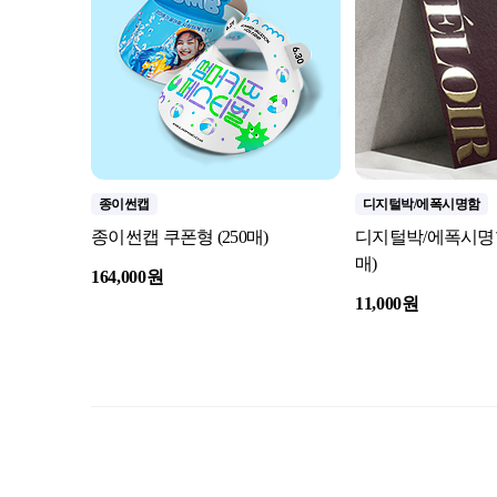
종이썬캡
디지털박/에폭시명함
종이썬캡 쿠폰형 (250매)
디지털박/에폭시명함 9
매)
164,000원
11,000원