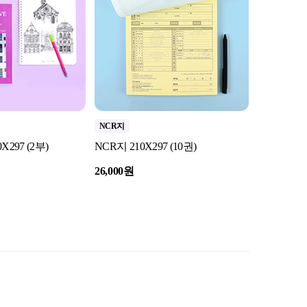
NCR지
투명하이브
297 (2부)
NCR지 210X297 (10권)
투명하이브리
매)
26,000원
15,000원