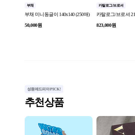
부채
카탈로그/브로셔
부채 미니동글이 140x140 (250매)
카탈로그/브로셔 210X
50,000원
823,000원
성원애드피아
PICK!
추천상품