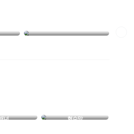
NEW
아이템,
언제 어디서나 함께하는
데일리 아이템, 텀블러
배너
현수막
너 여기가 맛집
야외행사 필수템