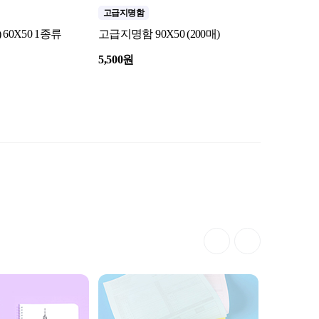
고급지명함
PUR카탈로
60X50 1종류
고급지명함 90X50 (200매)
PUR 카탈로
5,500원
44,900원