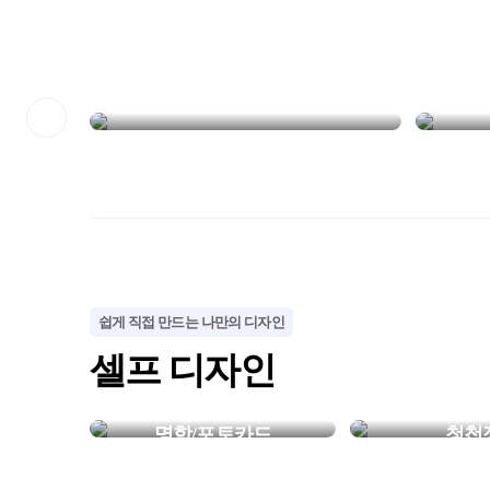
NEW
 보이는
장소에 맞게 선택하는
실내·실외 배너
쉽게 직접 만드는 나만의 디자인
셀프 디자인
명함/포토카드
청첩
내가 만든 특별한 한장
평생 기억될 우