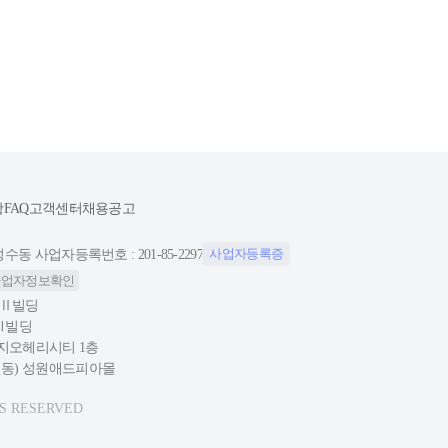
항
FAQ
고객센터
채용공고
사업자등록증
동 사업자등록번호 : 201-85-22977
사업자정보확인
성원Ⅱ빌딩
원Ⅲ빌딩
푸르지오헤리시티 1층
대원동) 성원애드피아몰
TS RESERVED