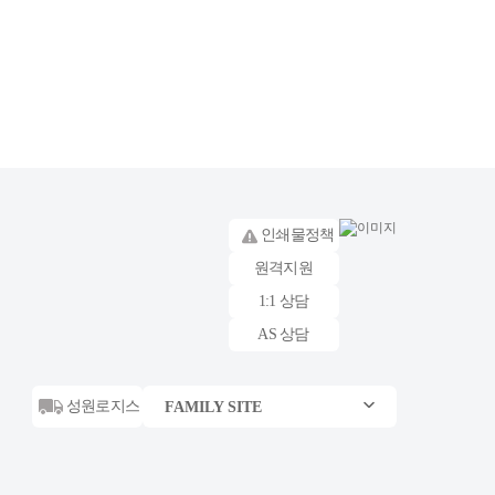
성원애드피아
인쇄물정책
애드피아몰
원격지원
성원로지스
1:1 상담
스테이락호텔
AS 상담
성원푸드몰
성원로지스
FAMILY SITE