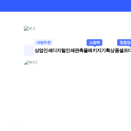
대량주문
쇼핑백
청첩장
상업인쇄
디지털인쇄
판촉물
패키지
기획상품
셀프