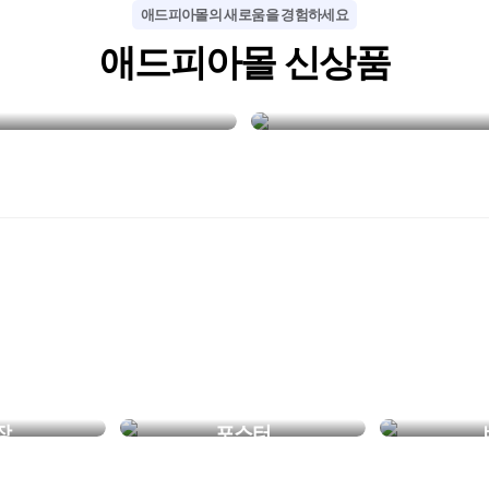
애드피아몰의 새로움을 경험하세요
NEW
NEW
애드피아몰 신상품
투명하게 빛나는 나만의 굿즈,
매장 필수 홍보 
아크릴 키링
포맥스 POP
장
포스터
리만의 청첩장
무드있는 벽꾸템
요즘 배