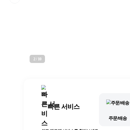
2
/
10
빠른 서비스
주문/배송